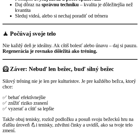
Daj dôraz na
správnu techniku
– kvalita je dôležitejšia než
kvantita
Sleduj videá, alebo si nechaj poradiť od trénera
🧘 Počúvaj svoje telo
Nie každý deň je ideálny. Ak cítiš bolesť alebo únavu – daj si pauzu.
Regenerácia je rovnako dôležitá ako tréning.
🦸 Záver: Nebuď len bežec, buď silný bežec
Silový tréning nie je len pre kulturistov. Je pre každého bežca, ktorý
chce:
✅ behať efektívnejšie
✅ znížiť riziko zranení
✅ vyzerať a cítiť sa lepšie
Takže obuj tenisky, rozlož podložku a posuň svoju bežeckú hru na
ďalšiu úroveň 💪i tenisky, zdvihni činky a uvidíš, ako sa tvoje telo
zmení.