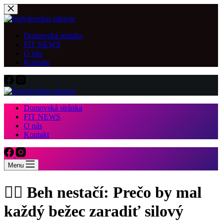
Skip
to
content
Domovská stránka
FIT NEWS
O nás
Kontakt
Domovská stránka
FIT NEWS
O nás
Kontakt
Menu
🏃‍♂️ Beh nestačí: Prečo by mal
každý bežec zaradiť silový