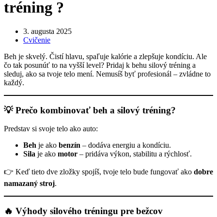
tréning ?
3. augusta 2025
Cvičenie
Beh je skvelý. Čistí hlavu, spaľuje kalórie a zlepšuje kondíciu. Ale
čo tak posunúť to na vyšší level? Pridaj k behu silový tréning a
sleduj, ako sa tvoje telo mení. Nemusíš byť profesionál – zvládne to
každý.
💡 Prečo kombinovať beh a silový tréning?
Predstav si svoje telo ako auto:
Beh
je ako
benzín
– dodáva energiu a kondíciu.
Sila
je ako
motor
– pridáva výkon, stabilitu a rýchlosť.
👉 Keď tieto dve zložky spojíš, tvoje telo bude fungovať ako
dobre
namazaný stroj
.
🔥 Výhody silového tréningu pre bežcov