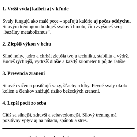
1.
Vyšší výdaj kalórií aj v kľude
Svaly fungujú ako malé pece – spaľujú kalórie
aj počas oddychu
.
Silovým tréningom buduješ svalovú hmotu, čím zvyšuješ svoj
„bazálny metabolizmus“.
2.
Zlepšíš výkon v behu
Silné nohy, jadro a chrbát zlepšia tvoju techniku, stabilitu a výdrž.
Budeš rýchlejší, vydržíš dlhšie a každý kilometer ti pôjde ľahšie.
3.
Prevencia zranení
Silové cvičenia posilňujú väzy, šľachy a kĺby. Pevné svaly okolo
kolien a členkov znižujú riziko bežeckých zranení.
4.
Lepší pocit zo seba
Cítiš sa silnejší, zdravší a sebavedomejší. Silový tréning má
pozitívny vplyv aj na náladu, spánok a stres.