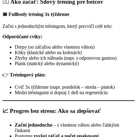
🏋️‍♂️ Ako začať: Silový tréning pre bežcov
📅 Fullbody tréning 3x týždenne
Začni s jednoduchým tréningom, ktorý precvičí celé telo:
Odporúčané cviky:
Drepy (so záťažou alebo vlastnou váhou)
Kliky (klasické alebo na kolenách)
Zhyby alebo ich náhrada (napr. s odporovou gumou)
Plank (statický alebo dynamický)
👉
Tréningový plán:
Cvič 3x týždenne (napr. pondelok – streda – piatok)
Medzi tréningami si dopraj 1 deň na regeneráciu
📈 Progres bez stresu: Ako sa zlepšovať
Začni jednoducho
– s vlastnou váhou alebo ľahkými
činkami
Postupne
zvyšuj záťaž a počet opakovaní