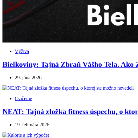
Výživa
Bielkoviny: Tajná Zbraň Vášho Tela. Ako 
29. júna 2026
Cvičenie
NEAT: Tajná zložka fitness úspechu, o ktor
19. februára 2026