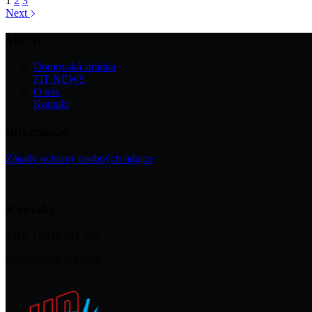
1
2
3
Next
MENU
Domovská stránka
FIT NEWS
O nás
Kontakt
Informácie
Zásady ochrany osobných údajov
Kontakt
Tel.č. : 0940 601 777
info@bodylevelup.sk