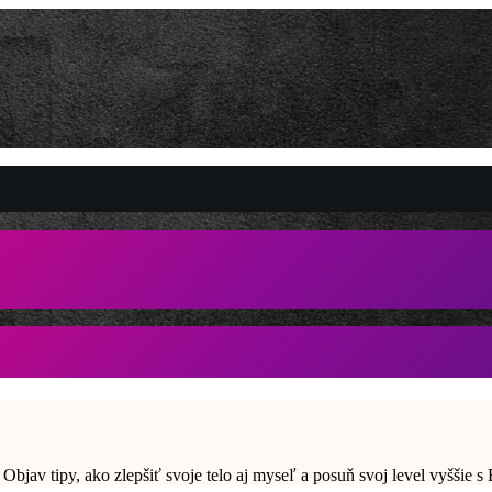
í. Objav tipy, ako zlepšiť svoje telo aj myseľ a posuň svoj level vy